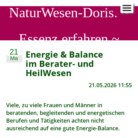
NaturWesen-Doris. ~
NaturWesen-Doris.
▼
Schreib mir
▼
Essenz erfahren ~
90 Tage - ein Neues ICH
▼
SeelenProfiling
▼
21
Energie & Balance
Ma
SeelenWirkstatt
▼
im Berater- und
HeilWesen
Aktuelle EnergieStröme
▼
21.05.2026 11:55
Viele, zu viele Frauen und Männer in
beratenden, begleitenden und energetischen
Berufen und Tätigkeiten achten nicht
ausreichend auf eine gute Energie-Balance.