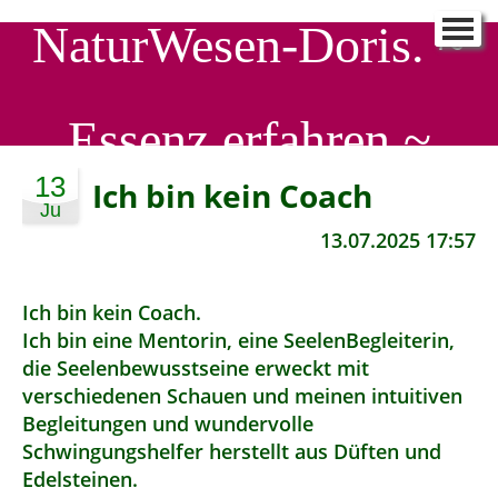
NaturWesen-Doris. ~
NaturWesen-Doris.
▼
Schreib mir
▼
Essenz erfahren ~
90 Tage - ein Neues ICH
▼
SeelenProfiling
▼
13
Ich bin kein Coach
Ju
SeelenWirkstatt
▼
13.07.2025 17:57
Aktuelle EnergieStröme
▼
Ich bin kein Coach.
Ich bin eine Mentorin, eine SeelenBegleiterin,
die Seelenbewusstseine erweckt mit
verschiedenen Schauen und meinen intuitiven
Begleitungen und wundervolle
Schwingungshelfer herstellt aus Düften und
Edelsteinen.