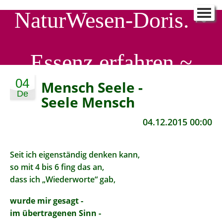
NaturWesen-Doris. ~
NaturWesen-Doris.
▼
Schreib mir
▼
Essenz erfahren ~
90 Tage - ein Neues ICH
▼
SeelenProfiling
▼
04
Mensch Seele -
De
SeelenWirkstatt
▼
Seele Mensch
Aktuelle EnergieStröme
▼
04.12.2015 00:00
Seit ich eigenständig denken kann,
so mit 4 bis 6 fing das an,
dass ich „Wiederworte“ gab,
wurde mir gesagt -
im übertragenen Sinn -