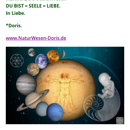
DU BIST = SEELE = LIEBE.
In Liebe.
*Doris.
www.NaturWesen-Doris.de