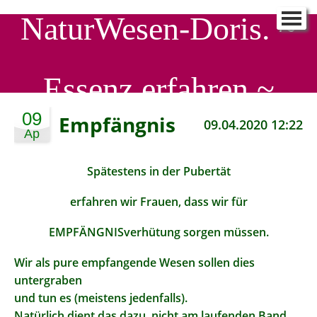
NaturWesen-Doris. ~
NaturWesen-Doris.
▼
Schreib mir
▼
Essenz erfahren ~
90 Tage - ein Neues ICH
▼
SeelenProfiling
▼
09
Empfängnis
09.04.2020 12:22
Ap
SeelenWirkstatt
▼
Aktuelle EnergieStröme
▼
Spätestens in der Pubertät
erfahren wir Frauen, dass wir für
EMPFÄNGNISverhütung sorgen müssen.
Wir als pure empfangende Wesen sollen dies
untergraben
und tun es (meistens jedenfalls).
Natürlich dient das dazu, nicht am laufenden Band