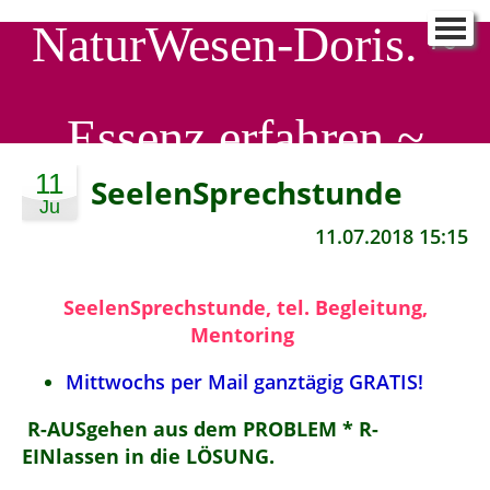
NaturWesen-Doris. ~
NaturWesen-Doris.
▼
Schreib mir
▼
Essenz erfahren ~
90 Tage - ein Neues ICH
▼
SeelenProfiling
▼
11
SeelenSprechstunde
Ju
SeelenWirkstatt
▼
11.07.2018 15:15
Aktuelle EnergieStröme
▼
SeelenSprechstunde, tel. Begleitung,
Mentoring
Mittwochs per Mail ganztägig GRATIS!
R-AUSgehen aus dem PROBLEM * R-
EINlassen in die LÖSUNG.