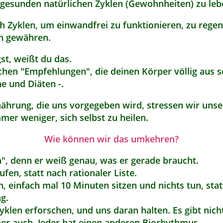
 gesunden natürlichen Zyklen (Gewohnheiten) zu leb
 Zyklen, um einwandfrei zu funktionieren, zu regener
en gewähren.
st, weißt du das.
lschen "Empfehlungen", die deinen Körper völlig aus 
ne und Diäten -.
ährung, die uns vorgegeben wird, stressen wir uns
mmer weniger, sich selbst zu heilen.
Wie können wir das umkehren?
", denn er weiß genau, was er gerade braucht.
ufen, statt nach rationaler Liste.
, einfach mal 10 Minuten sitzen und nichts tun, sta
ng.
yklen erforschen, und uns daran halten. Es gibt nicht
per auch. Jeder hat einen anderen Biorhythmus.