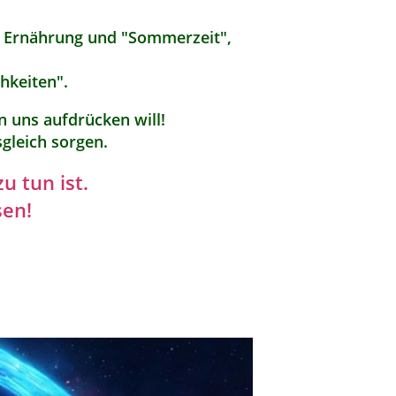
n, Ernährung und "Sommerzeit",
hkeiten".
 uns aufdrücken will!
sgleich sorgen.
u tun ist.
sen!