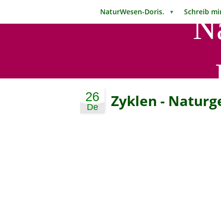
NaturWesen-Doris.
Schreib 
▼
N
26
Zyklen - Naturg
De