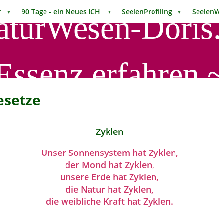
mir
90 Tage - ein Neues ICH
SeelenProfiling
Seelen
▼
▼
▼
aturWesen-Doris.
Essenz erfahren 
esetze
Zyklen
Unser Sonnensystem hat Zyklen,
der Mond hat Zyklen,
unsere Erde hat Zyklen,
die Natur hat Zyklen,
die weibliche Kraft hat Zyklen.