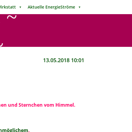
Wirkstatt
Aktuelle EnergieStröme
▼
▼
 ~
~
13.05.2018 10:01
chen und Sternchen vom Himmel.
unmöglichem
.