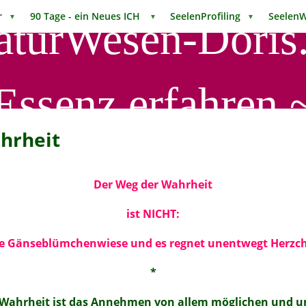
mir
90 Tage - ein Neues ICH
SeelenProfiling
Seelen
▼
▼
▼
aturWesen-Doris.
Essenz erfahren 
hrheit
Der Weg der Wahrheit
ist NICHT:
de Gänseblümchenwiese und es regnet unentwegt Herz
*
 Wahrheit ist das Annehmen von allem möglichen und 