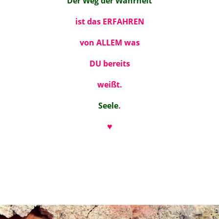
Der Weg der Wahrheit
ist das ERFAHREN
von ALLEM was
DU bereits
weißt.
Seele
.
♥