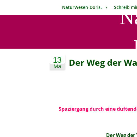
NaturWesen-Doris.
Schreib 
▼
N
13
Der Weg der Wa
Ma
Spaziergang durch eine duften
Der Weg der