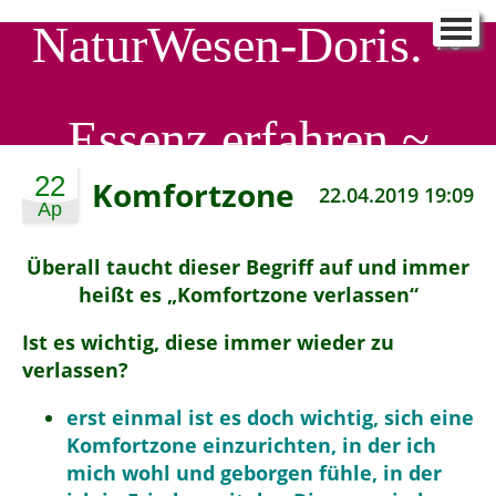
NaturWesen-Doris. ~
NaturWesen-Doris.
▼
Schreib mir
▼
Essenz erfahren ~
90 Tage - ein Neues ICH
▼
SeelenProfiling
▼
22
Komfortzone
22.04.2019 19:09
Ap
SeelenWirkstatt
▼
Aktuelle EnergieStröme
▼
Überall taucht dieser Begriff auf und immer
heißt es „Komfortzone verlassen“
Ist es wichtig, diese immer wieder zu
verlassen?
erst einmal ist es doch wichtig, sich eine
Komfortzone einzurichten, in der ich
mich wohl und geborgen fühle, in der